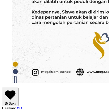
15 Suka
Bagikan:
W
f