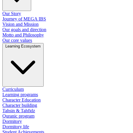
Our Story
Journey of MEGA IBS
Vision and Mission
Our goals and direction
Motto and Philosophy
Our core values
Learning Ecosystem
Curriculum
Learning programs
Character Education
Character building
Tahsin & Tahfidz
Quranic program
Dormitory
Dormitory life
Student Achievements